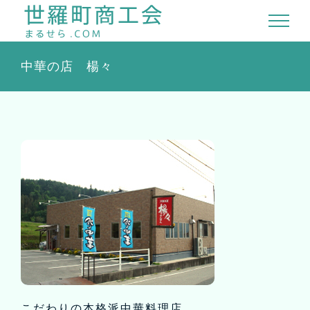
Skip
to
content
中華の店 楊々
こだわりの本格派中華料理店