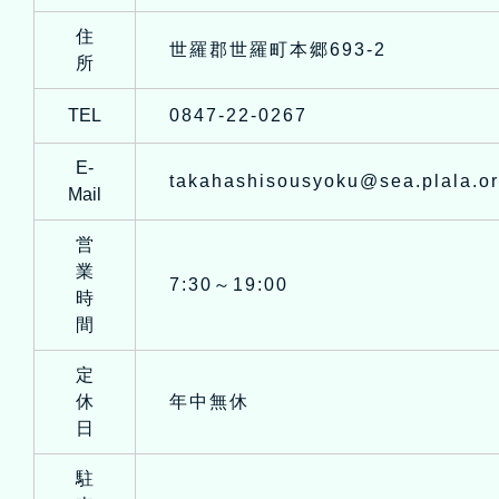
住
世羅郡世羅町本郷693-2
所
TEL
0847-22-0267
E-
takahashisousyoku@sea.plala.or
Mail
営
業
7:30～19:00
時
間
定
休
年中無休
日
駐