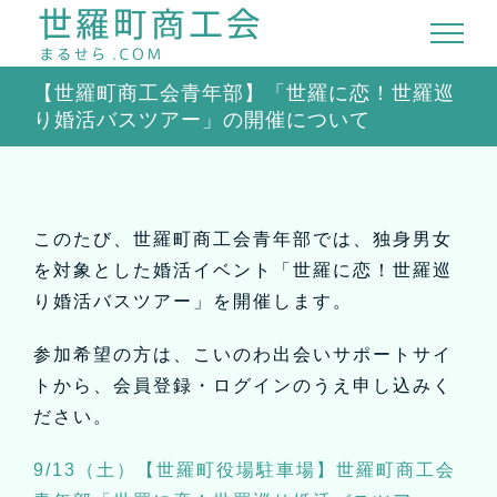
Skip
to
content
【世羅町商工会青年部】「世羅に恋！世羅巡
り婚活バスツアー」の開催について
このたび、世羅町商工会青年部では、独身男女
を対象とした婚活イベント「世羅に恋！世羅巡
り婚活バスツアー」を開催します。
参加希望の方は、こいのわ出会いサポートサイ
トから、会員登録・ログインのうえ申し込みく
ださい。
9/13（土）【世羅町役場駐車場】世羅町商工会