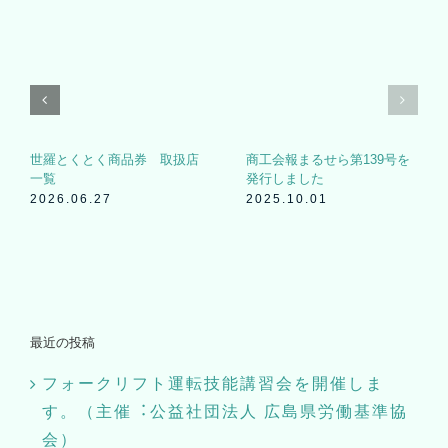
2026世羅とくとく商
世羅とくとく商品券発売につ
世羅とくと
売について
いて
一覧
7.08
2026.06.27
2026.06.
最近の投稿
フォークリフト運転技能講習会を開催しま
す。（主催︓公益社団法⼈ 広島県労働基準協
会）