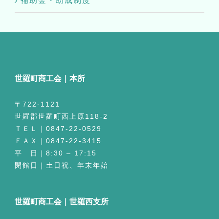
補助金・助成制度
世羅町商工会｜本所
〒722-1121
世羅郡世羅町西上原118-2
ＴＥＬ｜0847-22-0529
ＦＡＸ｜0847-22-3415
平 日｜8:30 – 17:15
閉館日｜土日祝、年末年始
世羅町商工会｜世羅西支所