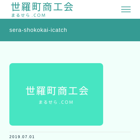
Skip
to
content
sera-shokokai-icatch
2019.07.01