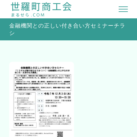
Skip
to
content
金融機関との正しい付き合い方セミナーチラ
シ